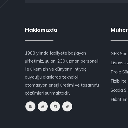
Hakkımızda
Mühen
1988 yılında faaliyete başlayan
GES Santr
şirketimiz, şu an, 230 uzman personeli
Lisanssız
ile ülkemizin ve dünyanın ihtiyaç
Proje Sü
duyduğu alanlarda teknoloji,
Fizibilit
otomasyon enerji üretimi ve tasarrufu
Scada Si
çözümleri sunmaktadır.
Hibrit Ene