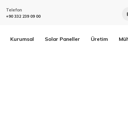
Telefon
+90 332 239 09 00
Kurumsal
Solar Paneller
Üretim
Müh
kım ve Ona