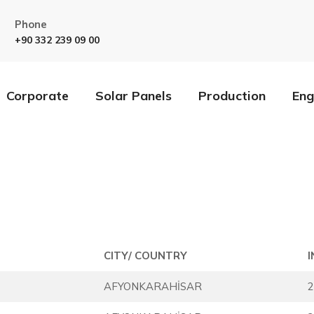
Phone
+90 332 239 09 00
Corporate
Solar Panels
Production
Eng
CITY/ COUNTRY
AFYONKARAHİSAR
2